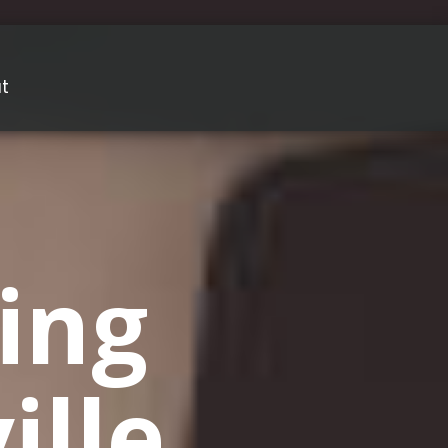
t
ing
lle,